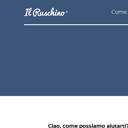
Come 
Ciao, come possiamo aiutarti