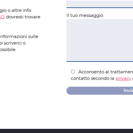
io o altre info
Il tuo messaggio
AQ
dovresti trovare
informazioni sulle
 scriverci o
ssibile.
Acconsento al trattament
contatto secondo la
privacy