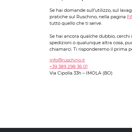
Se hai domande sull’utilizzo, sul lavagg
pratiche sul Ruschino, nella pagina
F
tutto quello che ti serve.
Se hai ancora qualche dubbio, cerchi 
spedizioni o qualunque altra cosa, puoi
chiamarci. Ti risponderemo il prima po
info@ruschino.it
+39 389 298 36 01
Via Cipolla 33h – IMOLA (BO)