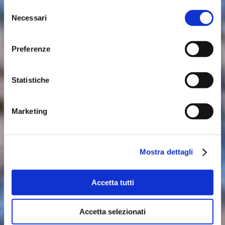
Selezione
Necessari
del
consenso
Il sacchetto
Preferenze
dell’immondizia per la
tua auto
Statistiche
Marketing
Compra
Mostra dettagli
Accetta tutti
Accetta selezionati